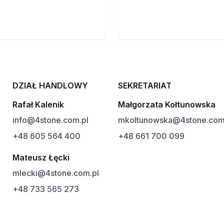
DZIAŁ HANDLOWY
SEKRETARIAT
Rafał Kalenik
Małgorzata Kołtunowska
info@4stone.com.pl
mkoltunowska@4stone.com
+48 605 564 400
+48 661 700 099
Mateusz Łęcki
mlecki@4stone.com.pl
+48 733 565 273