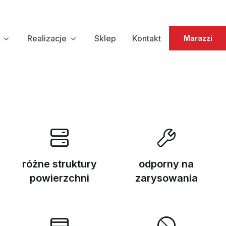
Realizacje
Sklep
Kontakt
Marazzi
różne struktury
odporny na
powierzchni
zarysowania