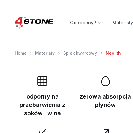
Co robimy?
Materiały
Home
Materiały
Spiek kwarcowy
Neolith
odporny na
zerowa absorpcja
przebarwienia z
płynów
soków i wina