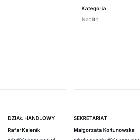
Kategoria
Neolith
i
DZIAŁ HANDLOWY
SEKRETARIAT
Rafał Kalenik
Małgorzata Kołtunowska
info@4stone.com.pl
mkoltunowska@4stone.com