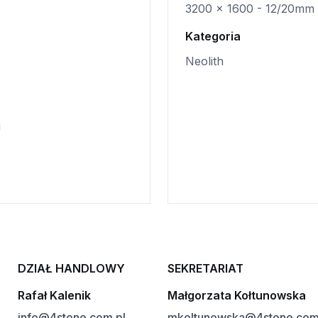
3200 x 1600 - 12/20mm
Kategoria
Neolith
i
DZIAŁ HANDLOWY
SEKRETARIAT
Rafał Kalenik
Małgorzata Kołtunowska
info@4stone.com.pl
mkoltunowska@4stone.com