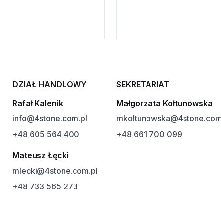
DZIAŁ HANDLOWY
SEKRETARIAT
Rafał Kalenik
Małgorzata Kołtunowska
info@4stone.com.pl
mkoltunowska@4stone.com
+48 605 564 400
+48 661 700 099
Mateusz Łęcki
mlecki@4stone.com.pl
+48 733 565 273