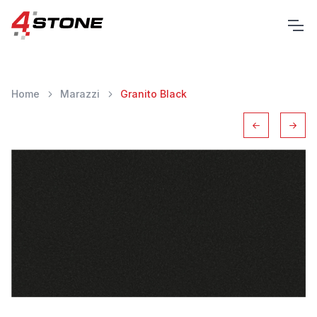
Home
Marazzi
Granito Black