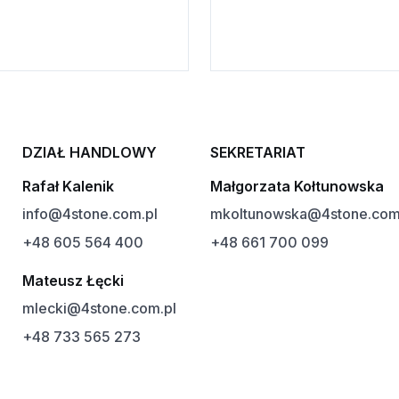
DZIAŁ HANDLOWY
SEKRETARIAT
Rafał Kalenik
Małgorzata Kołtunowska
info@4stone.com.pl
mkoltunowska@4stone.com
+48 605 564 400
+48 661 700 099
Mateusz Łęcki
mlecki@4stone.com.pl
+48 733 565 273