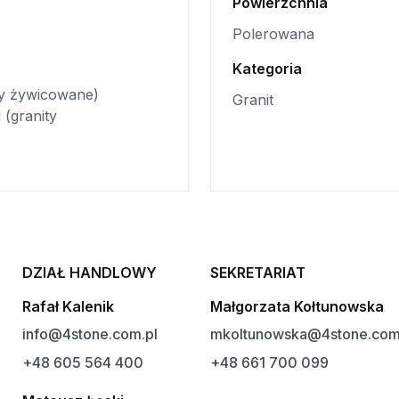
Powierzchnia
Polerowana
Kategoria
ty żywicowane)
Granit
 (granity
DZIAŁ HANDLOWY
SEKRETARIAT
Rafał Kalenik
Małgorzata Kołtunowska
info@4stone.com.pl
mkoltunowska@4stone.com
+48 605 564 400
+48 661 700 099