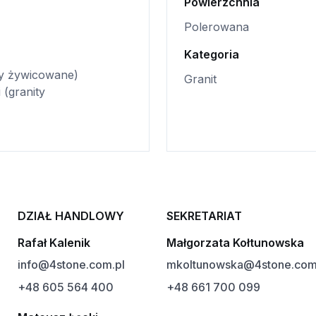
Powierzchnia
Polerowana
Kategoria
ty żywicowane)
Granit
 (granity
DZIAŁ HANDLOWY
SEKRETARIAT
Rafał Kalenik
Małgorzata Kołtunowska
info@4stone.com.pl
mkoltunowska@4stone.com
+48 605 564 400
+48 661 700 099