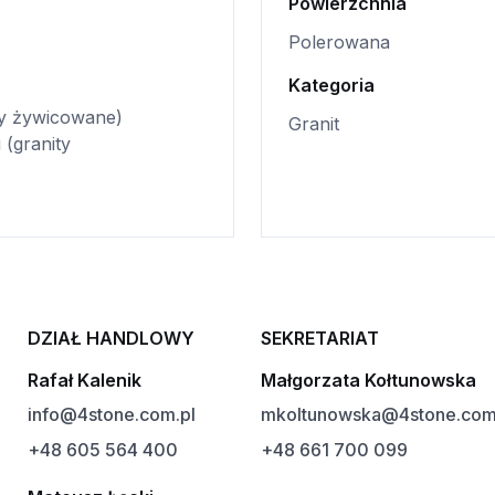
Powierzchnia
Polerowana
Kategoria
ty żywicowane)
Granit
 (granity
DZIAŁ HANDLOWY
SEKRETARIAT
Rafał Kalenik
Małgorzata Kołtunowska
info@4stone.com.pl
mkoltunowska@4stone.com
+48 605 564 400
+48 661 700 099