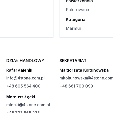
Powierzchnia
Polerowana
Kategoria
Marmur
DZIAŁ HANDLOWY
SEKRETARIAT
Rafał Kalenik
Małgorzata Kołtunowska
info@4stone.com.pl
mkoltunowska@4stone.com
+48 605 564 400
+48 661 700 099
Mateusz Łęcki
mlecki@4stone.com.pl
+48 733 565 273