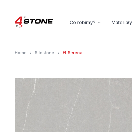
Co robimy?
Materiały
Home
Silestone
Et Serena