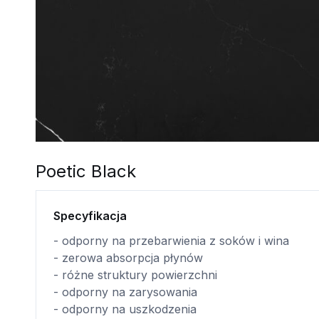
Poetic Black
Specyfikacja
- odporny na przebarwienia z soków i wina
- zerowa absorpcja płynów
- różne struktury powierzchni
- odporny na zarysowania
- odporny na uszkodzenia