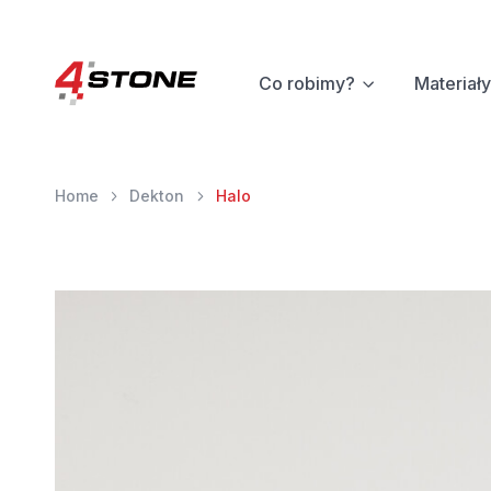
Co robimy?
Materiały
Home
Dekton
Halo