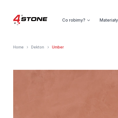
Co robimy?
Materiały
Home
Dekton
Umber