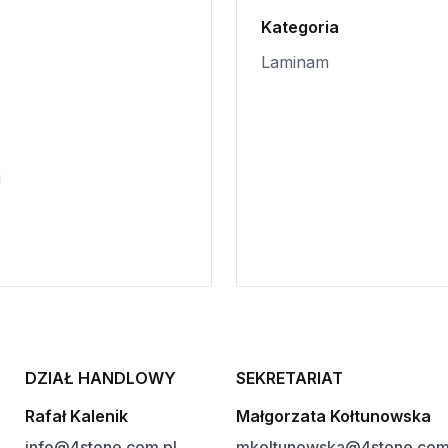
Kategoria
Laminam
i
DZIAŁ HANDLOWY
SEKRETARIAT
Rafał Kalenik
Małgorzata Kołtunowska
info@4stone.com.pl
mkoltunowska@4stone.com