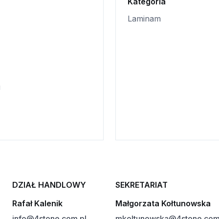
Kategoria
Laminam
i
DZIAŁ HANDLOWY
SEKRETARIAT
Rafał Kalenik
Małgorzata Kołtunowska
info@4stone.com.pl
mkoltunowska@4stone.com