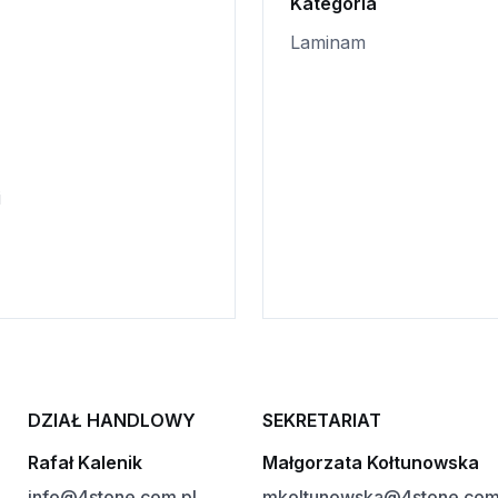
Kategoria
Laminam
i
DZIAŁ HANDLOWY
SEKRETARIAT
Rafał Kalenik
Małgorzata Kołtunowska
info@4stone.com.pl
mkoltunowska@4stone.com