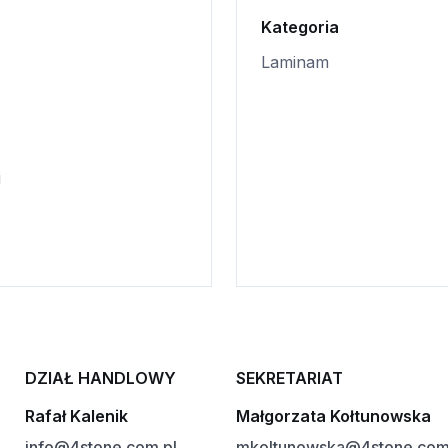
Kategoria
Laminam
i
DZIAŁ HANDLOWY
SEKRETARIAT
Rafał Kalenik
Małgorzata Kołtunowska
info@4stone.com.pl
mkoltunowska@4stone.com