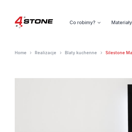
Co robimy?
Materiały
Home
Realizacje
Blaty kuchenne
Silestone M